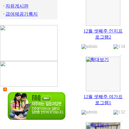
자유게시판
급여제공기록지
12월 셋째주 인지프
로그램2
admin
134
12월 셋째주 여가프
로그램1
admin
132