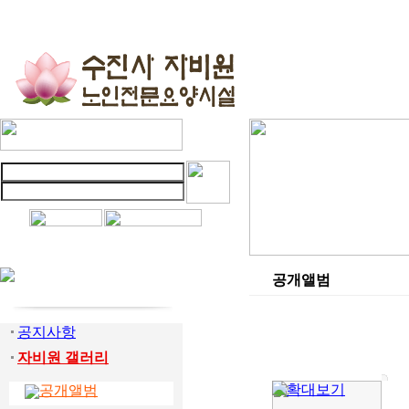
공개앨범
공지사항
자비원 갤러리
공개앨범