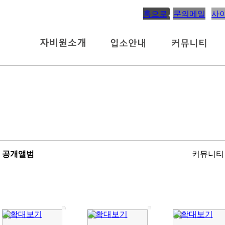
홈으로
문의메일
사
공개앨범
커뮤니티 