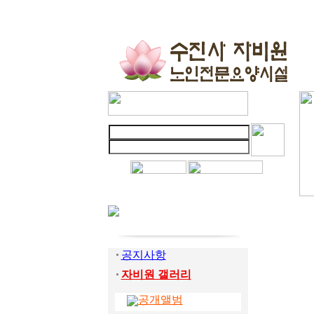
공지사항
자비원 갤러리
공개앨범