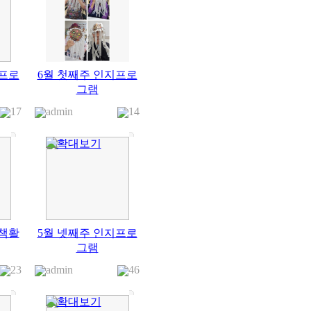
책프로
6월 첫째주 인지프로
그램
17
admin
14
산책활
5월 넷째주 인지프로
그램
23
admin
46