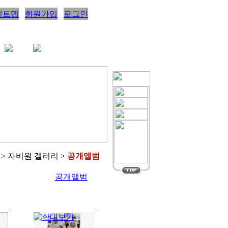
이트맵
회원가입
로그인
> 자비원 갤러리 >
공개앨범
공개앨범