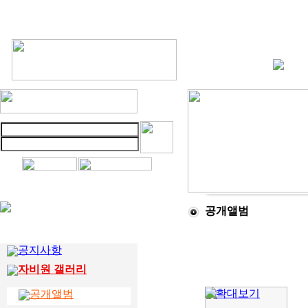
공개앨범
공지사항
자비원 갤러리
공개앨범